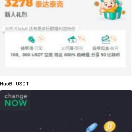
HuoBi-USDT