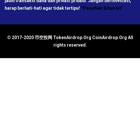
jauhi transaksi dana dan privasi pribadi. Jangan berinvestasi,
harap berhati-hati agar tidak tertipu!
"Penafian Situs Ini"
© 2017-2020 币空投网 TokenAirdrop.Org CoinAirdrop.Org All
rights reserved.