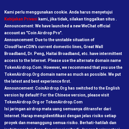
Kami perlu menggunakan cookie. Anda harus menyetujui
Kebijakan Privasi
kami, jika tidak, silakan tinggalkan situs .
Announcement: We have launched a new WeChat official
account as "Coin Airdrop Pro".
Announcement: Due to the unstable situation of
CloudFlareCDN's current domestic lines, Great Wall
Broadband, Dr. Peng, Haitai Broadband, etc. have intermittent
access to the Internet. Please use the alternate domain name
TokenAirdrop.Com. However, we recommend that you use the
TokenAirdrop.Org domain name as much as possible. We put
the latest and best experience first.
Announcement: CoinAirdrop.Org has switched to the English
version by default! For the Chinese version, please visit
TokenAirdrop.Org or TokenAirdrop.Com
Isi jaringan airdrop mata uang semuanya ditransfer dari
Internet. Harap mengidentifikasi dengan jelas risiko setiap
proyek dan menanggung semua risiko. Berhati-hatilah dan