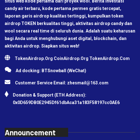
situs web kode pertama dari proyek wool. Berita investasi
candy air terbaru, kode pertama permen gratis tercepat,
laporan garis airdrop kualitas tertinggi, kumpulkan token
airdrop TOKEN berkualitas tinggi, aktivitas airdrop candy dan
wool secara real time di seluruh dunia. Adalah suatu keharusan
bagi Anda untuk menghubungi aset digital, blockchain, dan
aktivitas airdrop. Siapkan situs web!
TokenAirdrop.Org CoinAirdrop.Org TokenAirdrop.Com
Ad docking: BTSnowball (WeChat)
Customer Service Email:
zhesmail@163.com
Donation & Support (ETH Address):
0x0D659DB0E2945Df61dbAca31a183F58197cc0AE6
Announcement