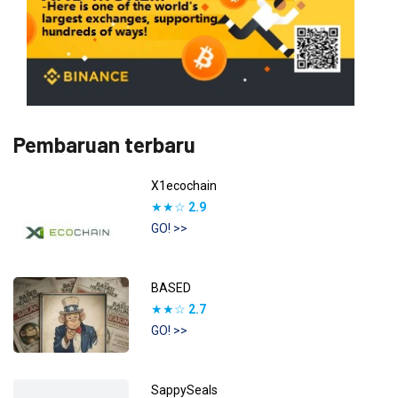
Pembaruan terbaru
X1ecochain
★★☆
2.9
GO! >>
BASED
★★☆
2.7
GO! >>
SappySeals