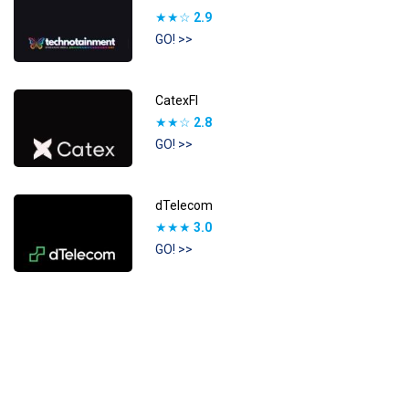
★★☆
2.9
GO! >>
CatexFI
★★☆
2.8
GO! >>
dTelecom
★★★
3.0
GO! >>