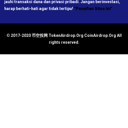
jauhi transaksi dana dan privasi pribadi. Jangan berinvestasi,
harap berhati-hati agar tidak tertipu!
"Penafian Situs Ini"
© 2017-2020 币空投网 TokenAirdrop.Org CoinAirdrop.Org All
rights reserved.