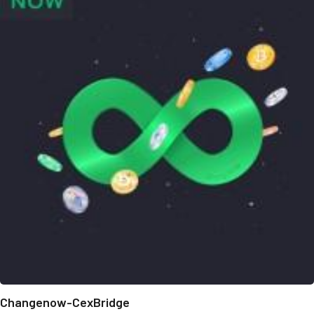
Changenow-CexBridge