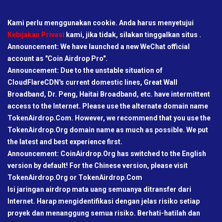
Kami perlu menggunakan cookie. Anda harus menyetujui
Kebijakan Privasi
kami, jika tidak, silakan tinggalkan situs .
Announcement: We have launched a new WeChat official
account as "Coin Airdrop Pro".
Announcement: Due to the unstable situation of
CloudFlareCDN's current domestic lines, Great Wall
Broadband, Dr. Peng, Haitai Broadband, etc. have intermittent
access to the Internet. Please use the alternate domain name
TokenAirdrop.Com. However, we recommend that you use the
TokenAirdrop.Org domain name as much as possible. We put
the latest and best experience first.
Announcement: CoinAirdrop.Org has switched to the English
version by default! For the Chinese version, please visit
TokenAirdrop.Org or TokenAirdrop.Com
Isi jaringan airdrop mata uang semuanya ditransfer dari
Internet. Harap mengidentifikasi dengan jelas risiko setiap
proyek dan menanggung semua risiko. Berhati-hatilah dan