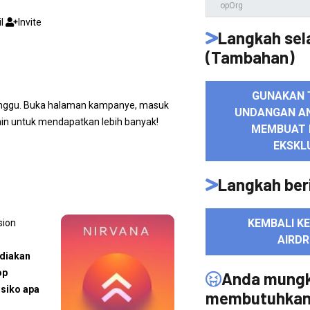
il
Invite
Langkah sel
(Tambahan)
GUNAKAN 
unggu. Buka halaman kampanye, masuk
UNDANGAN A
ain untuk mendapatkan lebih banyak!
MEMBUAT 
EKSKL
Langkah ber
KEMBALI K
sion
AIRD
ediakan
op
Anda mungk
isiko apa
membutuhka