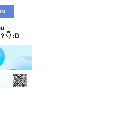
rat
mu
 👇 :D