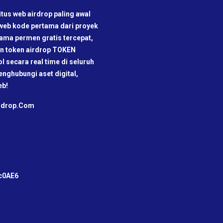
tus web airdrop paling awal
 web kode pertama dari proyek
rtama permen gratis tercepat,
kan token airdrop TOKEN
ol secara real time di seluruh
nghubungi aset digital,
eb!
irdrop.Com
m
c0AE6