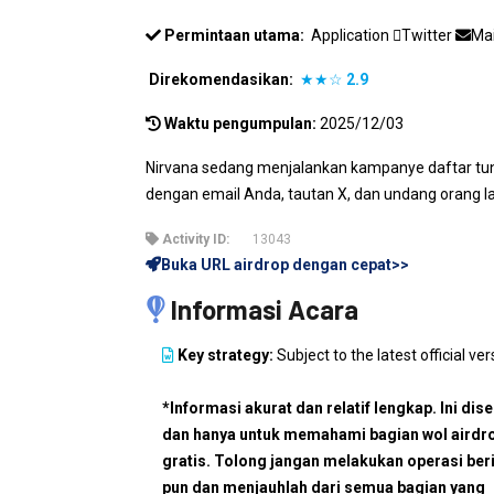
Permintaan utama:
Application
Twitter
Ma
Direkomendasikan:
★★☆
2.9
Waktu pengumpulan:
2025/12/03
Nirvana sedang menjalankan kampanye daftar t
dengan email Anda, tautan X, dan undang orang l
Activity ID:
13043
Buka URL airdrop dengan cepat>>
Informasi Acara
Key strategy:
Subject to the latest official ver
*Informasi akurat dan relatif lengkap. Ini dis
dan hanya untuk memahami bagian wol airdr
gratis. Tolong jangan melakukan operasi ber
pun dan menjauhlah dari semua bagian yang