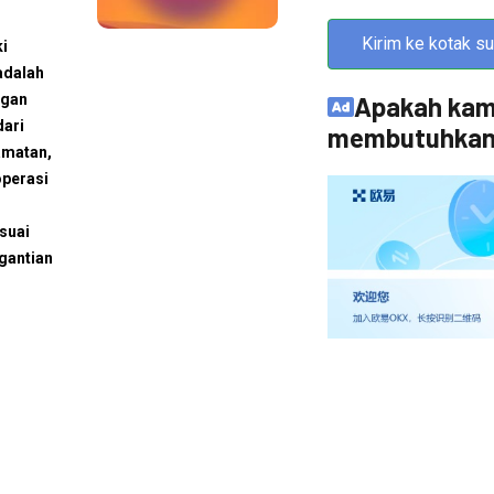
Kirim ke kotak su
ki
adalah
ngan
Apakah ka
dari
membutuhkan?
amatan,
operasi
suai
gantian