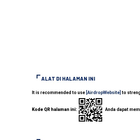
ALAT DI HALAMAN INI
It is recommended to use
[AirdropWebsite]
to streng
Kode QR halaman ini:
Anda dapat memi