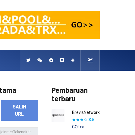
rtama
Pembaruan
terbaru
SALIN
BrevisNetwork
URL
★★★☆
3.5
GO! >>