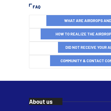
FAQ
WHAT ARE AIRDROPS A
HOW TO REALIZE THE AIRDR
DID NOT RECEIVE YOUR 
COMMUNITY & CONTACT CO
About us