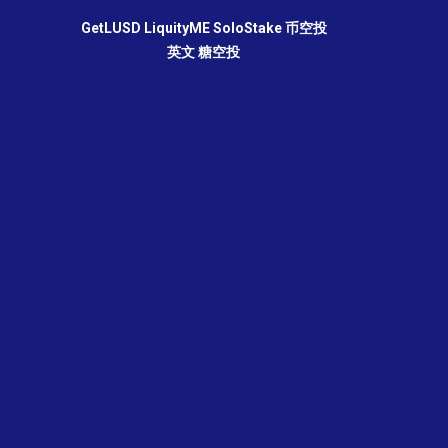
GetLUSD
LiquityME
SoloStake
币空投
英文
糖空投