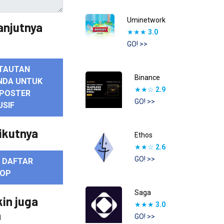
Uminetwork
anjutnya
★★★
3.0
GO! >>
TAUTAN
Binance
NDA UNTUK
★★☆
2.9
POSTER
GO! >>
USIF
ikutnya
Ethos
★★☆
2.6
GO! >>
E DAFTAR
ROP
Saga
in juga
★★★
3.0
n
GO! >>