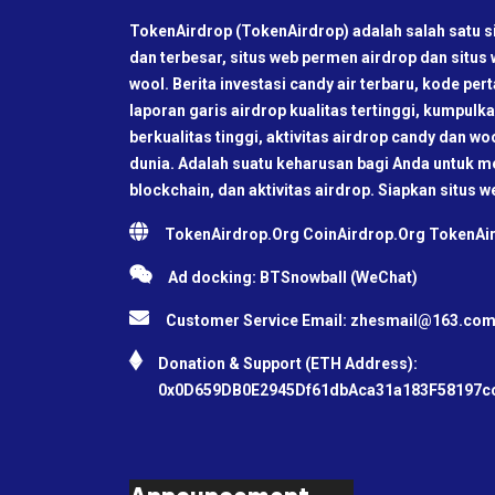
TokenAirdrop (TokenAirdrop) adalah salah satu si
dan terbesar, situs web permen airdrop dan situs
wool. Berita investasi candy air terbaru, kode pe
laporan garis airdrop kualitas tertinggi, kumpul
berkualitas tinggi, aktivitas airdrop candy dan wo
dunia. Adalah suatu keharusan bagi Anda untuk me
blockchain, dan aktivitas airdrop. Siapkan situs w
TokenAirdrop.Org CoinAirdrop.Org TokenA
Ad docking: BTSnowball (WeChat)
Customer Service Email:
zhesmail@163.co
Donation & Support (ETH Address):
0x0D659DB0E2945Df61dbAca31a183F58197c