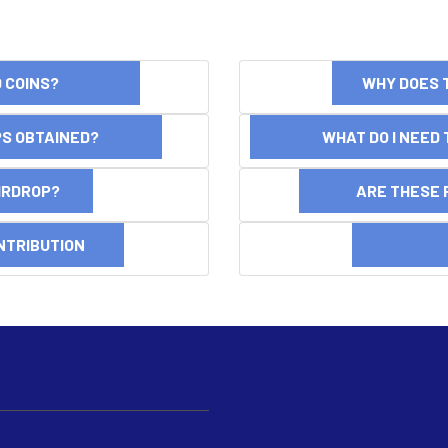
ND COINS?
WHY DOES 
OPS OBTAINED?
WHAT DO I NEED T
AIRDROP?
ARE THESE 
NTRIBUTION
DI