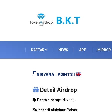
DAFTAR
NEWS
APP
MIRROR
NIRVANA : POINTS |
NIRVANA
Detail Airdrop
Pesta airdrop:
Nirvana
Insentif aktivitas:
Points