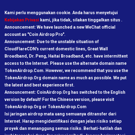
Kami perlu menggunakan cookie. Anda harus menyetujui
Kebijakan Privasi
kami, jika tidak, silakan tinggalkan situs .
Announcement: We have launched a new WeChat official
account as "Coin Airdrop Pro".
Announcement: Due to the unstable situation of
CloudFlareCDN's current domestic lines, Great Wall
Broadband, Dr. Peng, Haitai Broadband, etc. have intermittent
access to the Internet. Please use the alternate domain name
TokenAirdrop.Com. However, we recommend that you use the
TokenAirdrop.Org domain name as much as possible. We put
the latest and best experience first.
Announcement: CoinAirdrop.Org has switched to the English
version by default! For the Chinese version, please visit
TokenAirdrop.Org or TokenAirdrop.Com
Isi jaringan airdrop mata uang semuanya ditransfer dari
Internet. Harap mengidentifikasi dengan jelas risiko setiap
proyek dan menanggung semua risiko. Berhati-hatilah dan