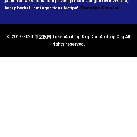
jauhi transaksi dana dan privasi pribadi. Jangan berinvestasi,
harap berhati-hati agar tidak tertipu!
"Penafian Situs Ini"
© 2017-2020 币空投网 TokenAirdrop.Org CoinAirdrop.Org All
rights reserved.