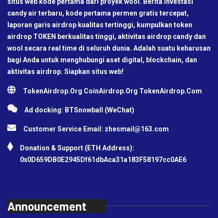
situs web kode pertama dari proyek wool. Berita investasi
candy air terbaru, kode pertama permen gratis tercepat,
laporan garis airdrop kualitas tertinggi, kumpulkan token
airdrop TOKEN berkualitas tinggi, aktivitas airdrop candy dan
wool secara real time di seluruh dunia. Adalah suatu keharusan
bagi Anda untuk menghubungi aset digital, blockchain, dan
aktivitas airdrop. Siapkan situs web!
TokenAirdrop.Org CoinAirdrop.Org TokenAirdrop.Com
Ad docking: BTSnowball (WeChat)
Customer Service Email:
zhesmail@163.com
Donation & Support (ETH Address):
0x0D659DB0E2945Df61dbAca31a183F58197cc0AE6
Announcement