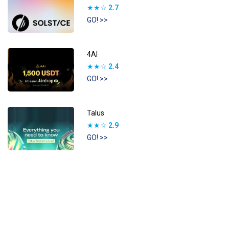
★★☆
2.7
GO! >>
4AI
★★☆
2.4
GO! >>
Talus
★★☆
2.9
GO! >>