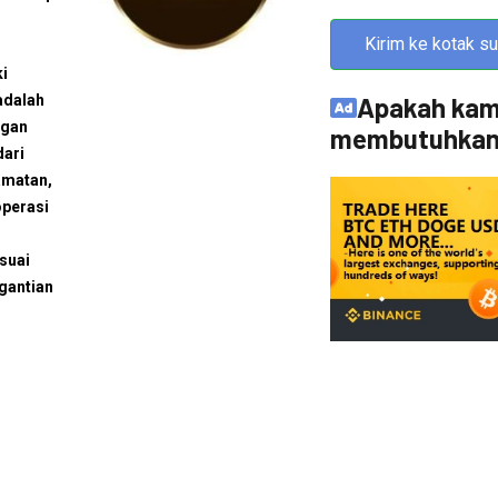
Kirim ke kotak su
ki
adalah
Apakah ka
ngan
membutuhkan?
dari
amatan,
operasi
suai
gantian