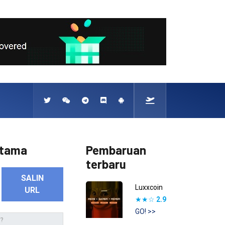
rtama
Pembaruan
terbaru
SALIN
Luxxcoin
URL
★★☆
2.9
GO! >>