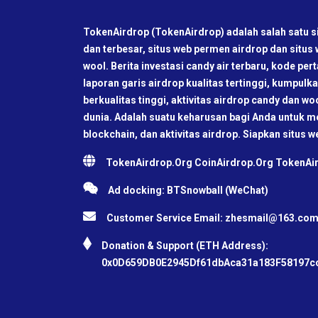
TokenAirdrop (TokenAirdrop) adalah salah satu si
dan terbesar, situs web permen airdrop dan situs
wool. Berita investasi candy air terbaru, kode pe
laporan garis airdrop kualitas tertinggi, kumpul
berkualitas tinggi, aktivitas airdrop candy dan wo
dunia. Adalah suatu keharusan bagi Anda untuk me
blockchain, dan aktivitas airdrop. Siapkan situs w
TokenAirdrop.Org CoinAirdrop.Org TokenA
Ad docking: BTSnowball (WeChat)
Customer Service Email:
zhesmail@163.co
Donation & Support (ETH Address):
0x0D659DB0E2945Df61dbAca31a183F58197c