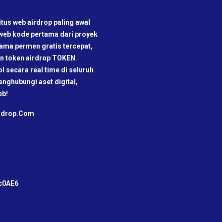
tus web airdrop paling awal
 web kode pertama dari proyek
rtama permen gratis tercepat,
kan token airdrop TOKEN
ol secara real time di seluruh
nghubungi aset digital,
eb!
irdrop.Com
m
c0AE6