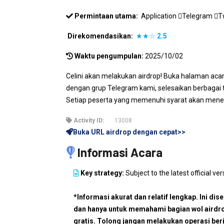
Permintaan utama:
Application
Telegram
T
Direkomendasikan:
★★☆
2.5
Waktu pengumpulan:
2025/10/02
Celini akan melakukan airdrop! Buka halaman acara
dengan grup Telegram kami, selesaikan berbagai tu
Setiap peserta yang memenuhi syarat akan mener
Activity ID:
13008
Buka URL airdrop dengan cepat>>
Informasi Acara
Key strategy:
Subject to the latest official ver
*Informasi akurat dan relatif lengkap. Ini dis
dan hanya untuk memahami bagian wol airdr
gratis. Tolong jangan melakukan operasi ber