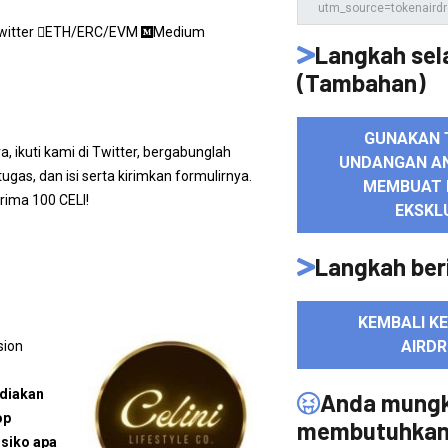
witter
ETH/ERC/EVM
Medium
Langkah sel
(Tambahan)
GUNAKAN 
, ikuti kami di Twitter, bergabunglah
UNDANGAN A
gas, dan isi serta kirimkan formulirnya.
MEMBUAT 
ima 100 CELI!
EKSKL
Langkah ber
KEMBALI K
AIRD
sion
ediakan
Anda mungk
op
membutuhka
isiko apa