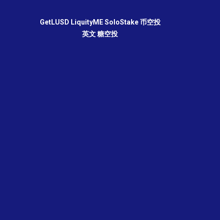
GetLUSD
LiquityME
SoloStake
币空投
英文
糖空投