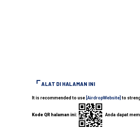
ALAT DI HALAMAN INI
It is recommended to use
[AirdropWebsite]
to streng
Kode QR halaman ini:
Anda dapat memi