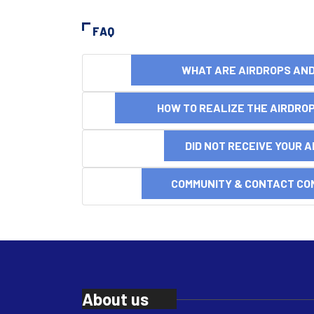
FAQ
WHAT ARE AIRDROPS A
HOW TO REALIZE THE AIRDR
DID NOT RECEIVE YOUR 
COMMUNITY & CONTACT CO
About us