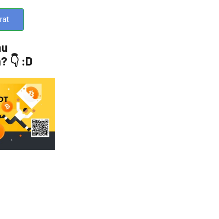
rat
mu
 👇 :D