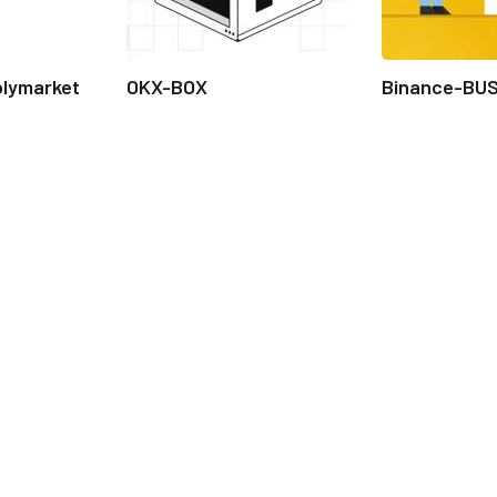
olymarket
OKX-BOX
Binance-BU