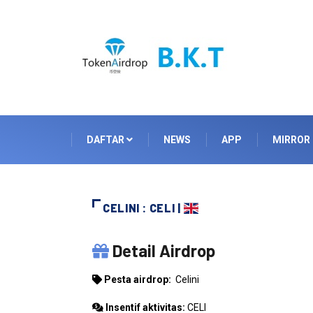
DAFTAR
NEWS
APP
MIRROR
CELINI : CELI |
CELINI
Detail Airdrop
Pesta airdrop:
Celini
Insentif aktivitas:
CELI