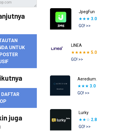
JpegFun
anjutnya
★★★
3.0
GO! >>
TAUTAN
LINEA
NDA UNTUK
★★★★★
5.0
POSTER
GO! >>
USIF
ikutnya
Aeredium.
★★★
3.0
GO! >>
E DAFTAR
ROP
Lurky
in juga
★★☆
2.8
n
GO! >>