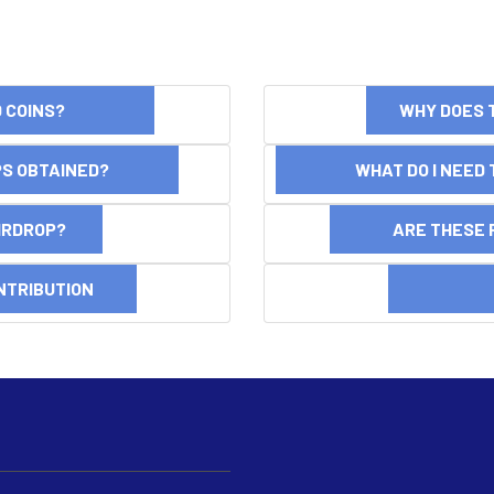
ND COINS?
WHY DOES 
OPS OBTAINED?
WHAT DO I NEED T
AIRDROP?
ARE THESE 
NTRIBUTION
DI