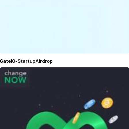
GateIO-StartupAirdrop