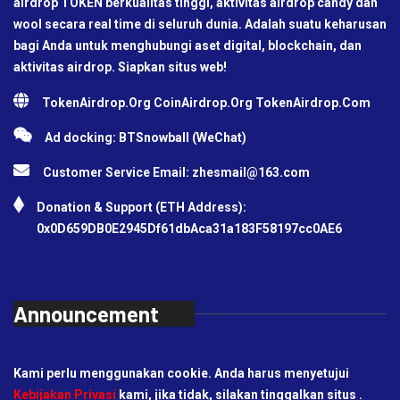
airdrop TOKEN berkualitas tinggi, aktivitas airdrop candy dan
wool secara real time di seluruh dunia. Adalah suatu keharusan
bagi Anda untuk menghubungi aset digital, blockchain, dan
aktivitas airdrop. Siapkan situs web!
TokenAirdrop.Org CoinAirdrop.Org TokenAirdrop.Com
Ad docking: BTSnowball (WeChat)
Customer Service Email:
zhesmail@163.com
Donation & Support (ETH Address):
0x0D659DB0E2945Df61dbAca31a183F58197cc0AE6
Announcement
Kami perlu menggunakan cookie. Anda harus menyetujui
Kebijakan Privasi
kami, jika tidak, silakan tinggalkan situs .