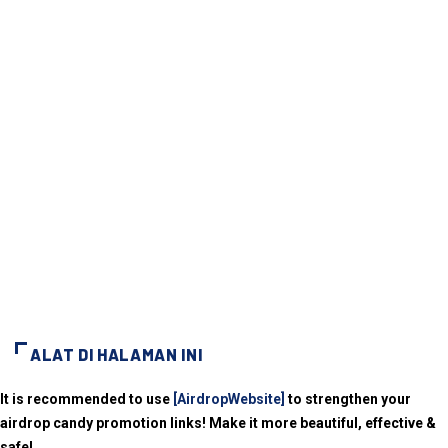
ALAT DI HALAMAN INI
It is recommended to use
[AirdropWebsite]
to strengthen your
airdrop candy promotion links! Make it more beautiful, effective &
safe!