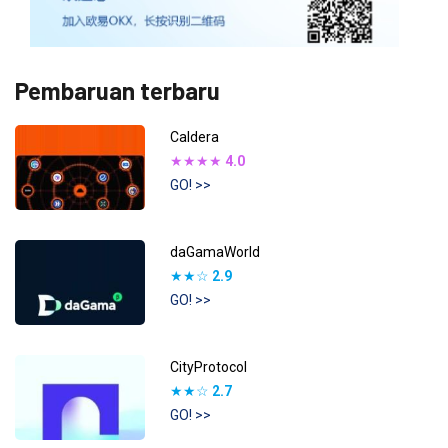
Pembaruan terbaru
Caldera
★★★★
4.0
GO! >>
daGamaWorld
★★☆
2.9
GO! >>
CityProtocol
★★☆
2.7
GO! >>