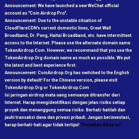
Announcement: We have launched a new WeChat official
account as "Coin Airdrop Pro".
Announcement: Due to the unstable situation of
CloudFlareCDN's current domestic lines, Great Wall
Broadband, Dr. Peng, Haitai Broadband, etc. have intermittent
access to the Internet. Please use the alternate domain name
TokenAirdrop.Com. However, we recommend that you use the
TokenAirdrop.Org domain name as much as possible. We put
the latest and best experience first.
Announcement: CoinAirdrop.Org has switched to the English
version by default! For the Chinese version, please visit
TokenAirdrop.Org or TokenAirdrop.Com
Isi jaringan airdrop mata uang semuanya ditransfer dari
Internet. Harap mengidentifikasi dengan jelas risiko setiap
proyek dan menanggung semua risiko. Berhati-hatilah dan
jauhi transaksi dana dan privasi pribadi. Jangan berinvestasi,
harap berhati-hati agar tidak tertipu!
"Penafian Situs Ini"