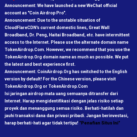
Announcement: We have launched a new WeChat official
account as "Coin Airdrop Pro".
Announcement: Due to the unstable situation of
CloudFlareCDN's current domestic lines, Great Wall
Broadband, Dr. Peng, Haitai Broadband, etc. have intermittent
access to the Internet. Please use the alternate domain name
TokenAirdrop.Com. However, we recommend that you use the
TokenAirdrop.Org domain name as much as possible. We put
the latest and best experience first.
Announcement: CoinAirdrop.Org has switched to the English
version by default! For the Chinese version, please visit
TokenAirdrop.Org or TokenAirdrop.Com
Isi jaringan airdrop mata uang semuanya ditransfer dari
Internet. Harap mengidentifikasi dengan jelas risiko setiap
proyek dan menanggung semua risiko. Berhati-hatilah dan
jauhi transaksi dana dan privasi pribadi. Jangan berinvestasi,
harap berhati-hati agar tidak tertipu!
"Penafian Situs Ini"