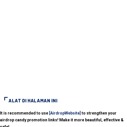
ALAT DI HALAMAN INI
It is recommended to use
[AirdropWebsite]
to strengthen your
airdrop candy promotion links! Make it more beautiful, effective &
safe!