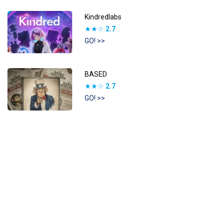
Kindredlabs
★★☆
2.7
GO! >>
BASED
★★☆
2.7
GO! >>