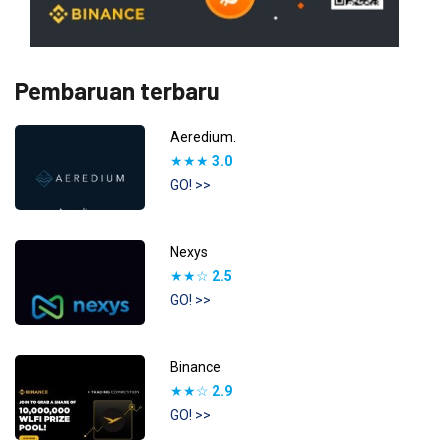
Pembaruan terbaru
Aeredium.
★★★
3.0
GO! >>
Nexys
★★☆
2.5
GO! >>
Binance
★★☆
2.9
GO! >>