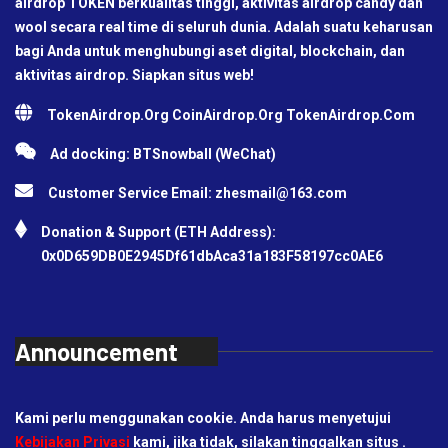
airdrop TOKEN berkualitas tinggi, aktivitas airdrop candy dan
wool secara real time di seluruh dunia. Adalah suatu keharusan
bagi Anda untuk menghubungi aset digital, blockchain, dan
aktivitas airdrop. Siapkan situs web!
TokenAirdrop.Org CoinAirdrop.Org TokenAirdrop.Com
Ad docking: BTSnowball (WeChat)
Customer Service Email:
zhesmail@163.com
Donation & Support (ETH Address):
0x0D659DB0E2945Df61dbAca31a183F58197cc0AE6
Announcement
Kami perlu menggunakan cookie. Anda harus menyetujui
Kebijakan Privasi
kami, jika tidak, silakan tinggalkan situs .