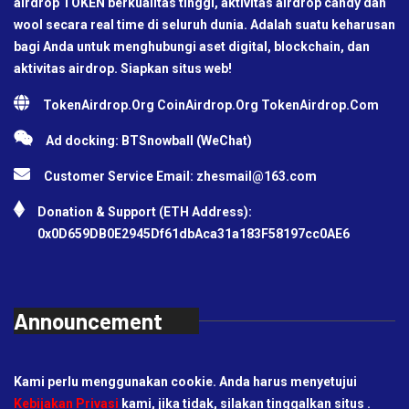
airdrop TOKEN berkualitas tinggi, aktivitas airdrop candy dan
wool secara real time di seluruh dunia. Adalah suatu keharusan
bagi Anda untuk menghubungi aset digital, blockchain, dan
aktivitas airdrop. Siapkan situs web!
TokenAirdrop.Org CoinAirdrop.Org TokenAirdrop.Com
Ad docking: BTSnowball (WeChat)
Customer Service Email:
zhesmail@163.com
Donation & Support (ETH Address):
0x0D659DB0E2945Df61dbAca31a183F58197cc0AE6
Announcement
Kami perlu menggunakan cookie. Anda harus menyetujui
Kebijakan Privasi
kami, jika tidak, silakan tinggalkan situs .