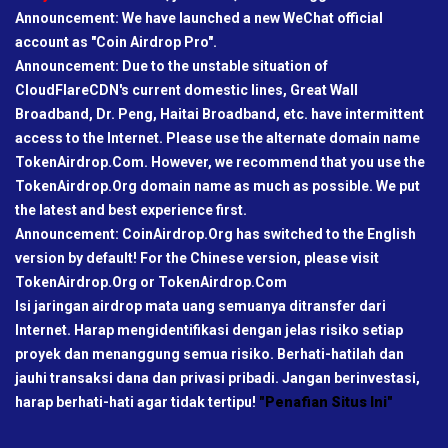
Announcement: We have launched a new WeChat official
account as "Coin Airdrop Pro".
Announcement: Due to the unstable situation of
CloudFlareCDN's current domestic lines, Great Wall
Broadband, Dr. Peng, Haitai Broadband, etc. have intermittent
access to the Internet. Please use the alternate domain name
TokenAirdrop.Com. However, we recommend that you use the
TokenAirdrop.Org domain name as much as possible. We put
the latest and best experience first.
Announcement: CoinAirdrop.Org has switched to the English
version by default! For the Chinese version, please visit
TokenAirdrop.Org or TokenAirdrop.Com
Isi jaringan airdrop mata uang semuanya ditransfer dari
Internet. Harap mengidentifikasi dengan jelas risiko setiap
proyek dan menanggung semua risiko. Berhati-hatilah dan
jauhi transaksi dana dan privasi pribadi. Jangan berinvestasi,
harap berhati-hati agar tidak tertipu!
"Penafian Situs Ini"