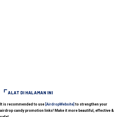
ALAT DI HALAMAN INI
It is recommended to use
[AirdropWebsite]
to strengthen your
airdrop candy promotion links! Make it more beautiful, effective &
safe!