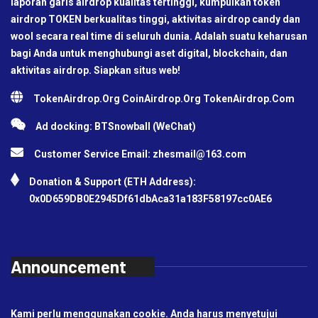
laporan garis airdrop kualitas tertinggi, kumpulkan token
airdrop TOKEN berkualitas tinggi, aktivitas airdrop candy dan
wool secara real time di seluruh dunia. Adalah suatu keharusan
bagi Anda untuk menghubungi aset digital, blockchain, dan
aktivitas airdrop. Siapkan situs web!
TokenAirdrop.Org CoinAirdrop.Org TokenAirdrop.Com
Ad docking: BTSnowball (WeChat)
Customer Service Email:
zhesmail@163.com
Donation & Support (ETH Address):
0x0D659DB0E2945Df61dbAca31a183F58197cc0AE6
Announcement
Kami perlu menggunakan cookie. Anda harus menyetujui