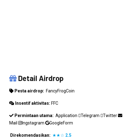
FANCYFROGCOIN
Detail Airdrop
Pesta airdrop:
FancyFrogCoin
Insentif aktivitas:
FFC
Permintaan utama:
Application
Telegram
Twitter
Mail
Ingstagram
GoogleForm
Direkomendasikan:
★★☆
2.5