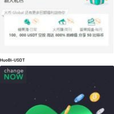
HuoBi-USDT