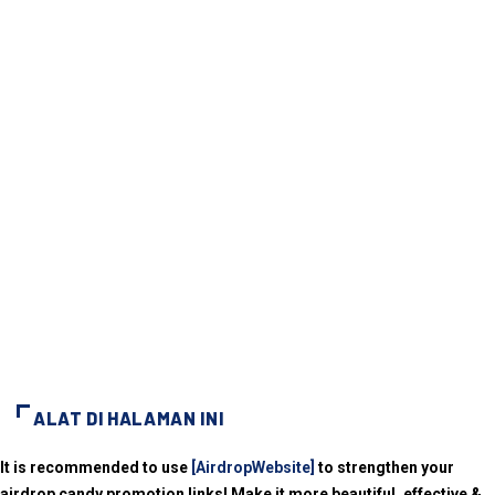
ALAT DI HALAMAN INI
It is recommended to use
[AirdropWebsite]
to strengthen your
airdrop candy promotion links! Make it more beautiful, effective &