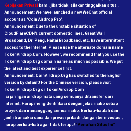
Kebijakan Privasi
kami, jika tidak, silakan tinggalkan situs .
Announcement: We have launched a new WeChat official
account as "Coin Airdrop Pro".
Announcement: Due to the unstable situation of
CloudFlareCDN's current domestic lines, Great Wall
Broadband, Dr. Peng, Haitai Broadband, etc. have intermittent
access to the Internet. Please use the alternate domain name
TokenAirdrop.Com. However, we recommend that you use the
TokenAirdrop.Org domain name as much as possible. We put
the latest and best experience first.
Announcement: CoinAirdrop.Org has switched to the English
version by default! For the Chinese version, please visit
TokenAirdrop.Org or TokenAirdrop.Com
Isi jaringan airdrop mata uang semuanya ditransfer dari
Internet. Harap mengidentifikasi dengan jelas risiko setiap
proyek dan menanggung semua risiko. Berhati-hatilah dan
jauhi transaksi dana dan privasi pribadi. Jangan berinvestasi,
harap berhati-hati agar tidak tertipu!
"Penafian Situs Ini"