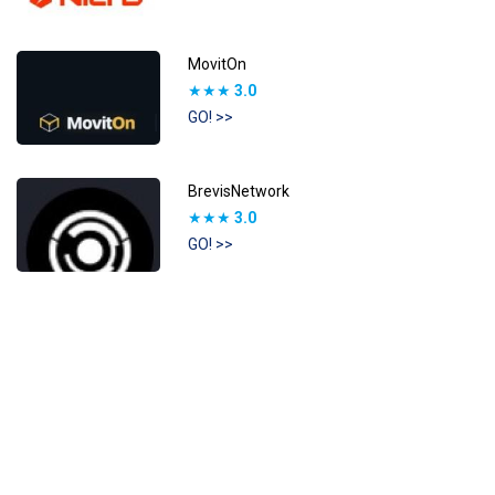
MovitOn
★★★
3.0
GO! >>
BrevisNetwork
★★★
3.0
GO! >>