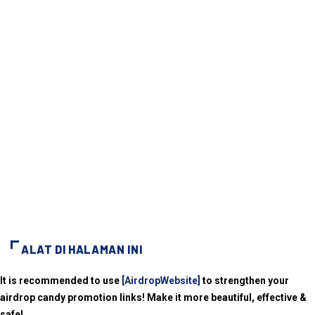
ALAT DI HALAMAN INI
It is recommended to use
[AirdropWebsite]
to strengthen your
airdrop candy promotion links! Make it more beautiful, effective &
safe!