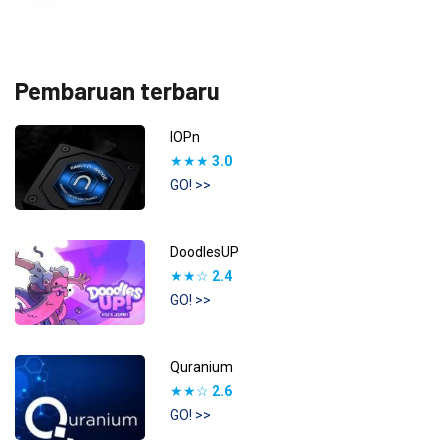
Pembaruan terbaru
IOPn
★★★
3.0
GO! >>
DoodlesUP
★★☆
2.4
GO! >>
Quranium
★★☆
2.6
GO! >>