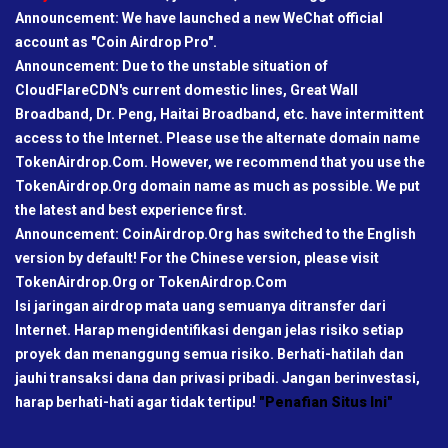
Announcement: We have launched a new WeChat official
account as "Coin Airdrop Pro".
Announcement: Due to the unstable situation of
CloudFlareCDN's current domestic lines, Great Wall
Broadband, Dr. Peng, Haitai Broadband, etc. have intermittent
access to the Internet. Please use the alternate domain name
TokenAirdrop.Com. However, we recommend that you use the
TokenAirdrop.Org domain name as much as possible. We put
the latest and best experience first.
Announcement: CoinAirdrop.Org has switched to the English
version by default! For the Chinese version, please visit
TokenAirdrop.Org or TokenAirdrop.Com
Isi jaringan airdrop mata uang semuanya ditransfer dari
Internet. Harap mengidentifikasi dengan jelas risiko setiap
proyek dan menanggung semua risiko. Berhati-hatilah dan
jauhi transaksi dana dan privasi pribadi. Jangan berinvestasi,
harap berhati-hati agar tidak tertipu!
"Penafian Situs Ini"