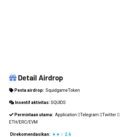
SQUIDGAMETOKEN
Detail Airdrop
Pesta airdrop:
SquidgameToken
Insentif aktivitas:
SQUIDS
Permintaan utama:
Application
Telegram
Twitter
ETH/ERC/EVM
Direkomendasikan:
★★☆
2.6