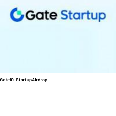
GateIO-StartupAirdrop