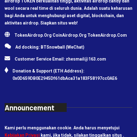
airdrop TOKEN berkualitas tinggi, aktivitas airdrop candy dan
wool secara real time di seluruh dunia. Adalah suatu keharusan
bagi Anda untuk menghubungi aset digital, blockchain, dan
aktivitas airdrop. Siapkan situs web!
TokenAirdrop.Org CoinAirdrop.Org TokenAirdrop.Com
Ad docking: BTSnowball (WeChat)
Customer Service Email:
zhesmail@163.com
Donation & Support (ETH Address):
0x0D659DB0E2945Df61dbAca31a183F58197cc0AE6
Announcement
Kami perlu menggunakan cookie. Anda harus menyetujui
Kebijakan Privasi
kami, jika tidak, silakan tinggalkan situs .