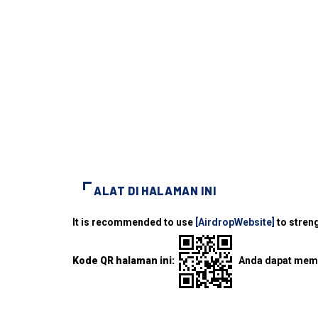
ALAT DI HALAMAN INI
It is recommended to use
[AirdropWebsite]
to streng
Kode QR halaman ini:
Anda dapat memi