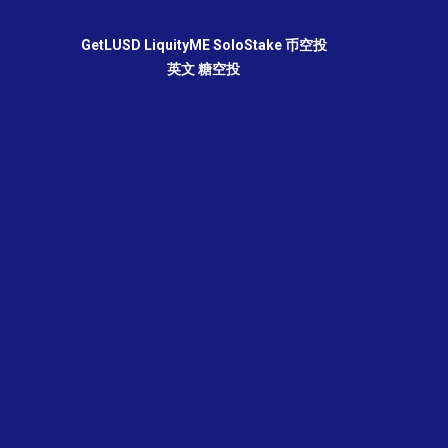
GetLUSD
LiquityME
SoloStake
币空投
英文
糖空投