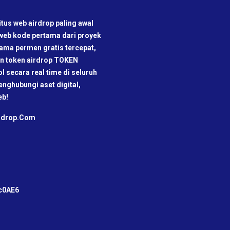
tus web airdrop paling awal
 web kode pertama dari proyek
rtama permen gratis tercepat,
kan token airdrop TOKEN
ol secara real time di seluruh
nghubungi aset digital,
eb!
irdrop.Com
m
c0AE6