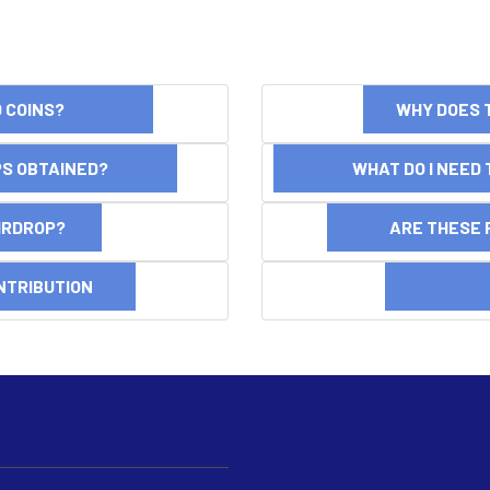
ND COINS?
WHY DOES 
OPS OBTAINED?
WHAT DO I NEED T
AIRDROP?
ARE THESE 
NTRIBUTION
DI