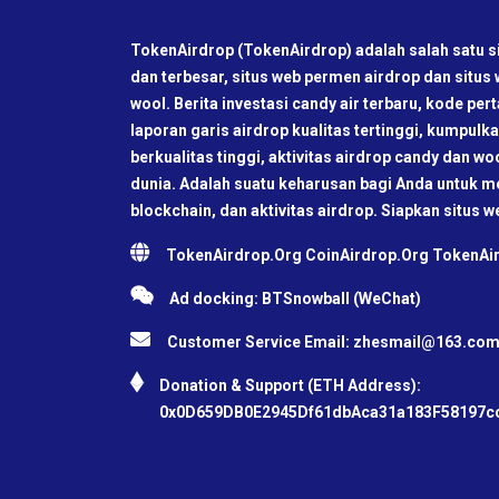
TokenAirdrop (TokenAirdrop) adalah salah satu si
dan terbesar, situs web permen airdrop dan situs
wool. Berita investasi candy air terbaru, kode pe
laporan garis airdrop kualitas tertinggi, kumpul
berkualitas tinggi, aktivitas airdrop candy dan wo
dunia. Adalah suatu keharusan bagi Anda untuk me
blockchain, dan aktivitas airdrop. Siapkan situs w
TokenAirdrop.Org CoinAirdrop.Org TokenA
Ad docking: BTSnowball (WeChat)
Customer Service Email:
zhesmail@163.co
Donation & Support (ETH Address):
0x0D659DB0E2945Df61dbAca31a183F58197c