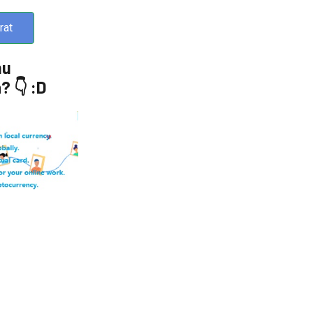
rat
mu
 👇 :D