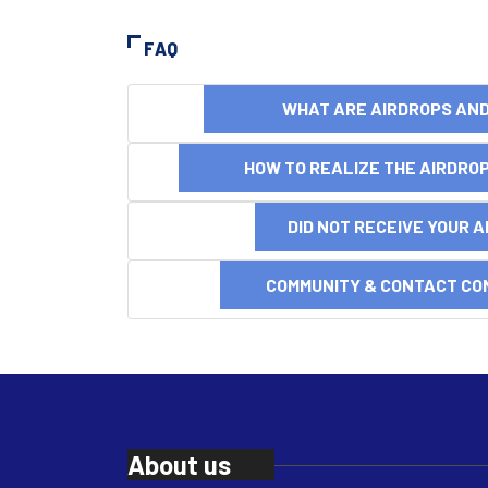
FAQ
WHAT ARE AIRDROPS A
HOW TO REALIZE THE AIRDR
DID NOT RECEIVE YOUR 
COMMUNITY & CONTACT CO
About us