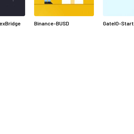
exBridge
Binance-BUSD
GateIO-Star