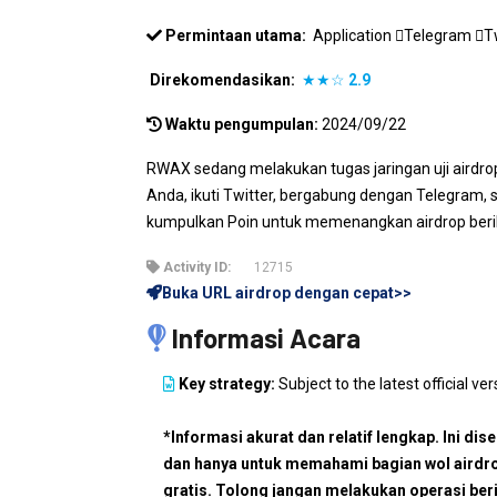
Permintaan utama:
Application
Telegram
T
Direkomendasikan:
★★☆
2.9
Waktu pengumpulan:
2024/09/22
RWAX sedang melakukan tugas jaringan uji airdr
Anda, ikuti Twitter, bergabung dengan Telegram, s
kumpulkan Poin untuk memenangkan airdrop beriku
Activity ID:
12715
Buka URL airdrop dengan cepat>>
Informasi Acara
Key strategy:
Subject to the latest official ver
*Informasi akurat dan relatif lengkap. Ini dis
dan hanya untuk memahami bagian wol airdr
gratis. Tolong jangan melakukan operasi ber