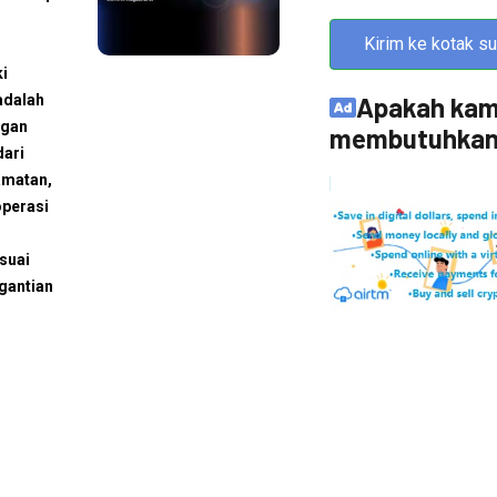
Kirim ke kotak su
ki
adalah
Apakah ka
ngan
membutuhkan?
dari
amatan,
operasi
suai
gantian