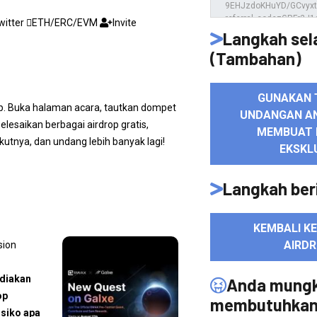
witter
ETH/ERC/EVM
Invite
Langkah sel
(Tambahan)
GUNAKAN 
op. Buka halaman acara, tautkan dompet
UNDANGAN A
elesaikan berbagai airdrop gratis,
MEMBUAT 
tnya, dan undang lebih banyak lagi!
EKSKL
Langkah ber
KEMBALI K
AIRD
sion
ediakan
Anda mungk
op
membutuhka
isiko apa