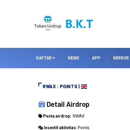
DAFTAR
NEWS
APP
MIRROR
RWAX : POINTS |
RWAX
Detail Airdrop
Pesta airdrop:
RWAX
Insentif aktivitas:
Points