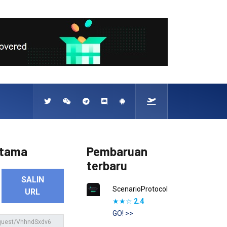
rtama
Pembaruan
terbaru
SALIN
ScenarioProtocol
URL
★★☆
2.4
GO! >>