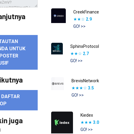
CreekFinance
anjutnya
★★☆
2.9
GO! >>
TAUTAN
SphinxProtocol
NDA UNTUK
★★☆
2.7
POSTER
GO! >>
USIF
ikutnya
BrevisNetwork
★★★☆
3.5
GO! >>
E DAFTAR
ROP
Kiedex
in juga
★★★
3.0
n
GO! >>